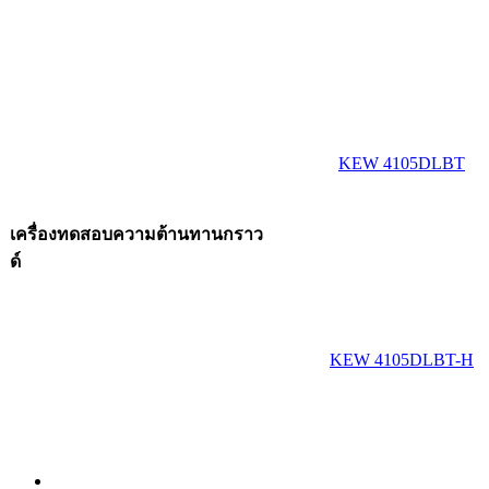
KEW 4105DLBT
เครื่องทดสอบความต้านทานกราว
ด์
KEW 4105DLBT-H